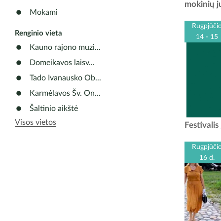
kviečia į 
mokinių j
juvelyr
Mokami
jaunosi
Rugpjūči
Renginio vieta
14 - 15
Kauno rajono muzi...
Domeikavos laisv...
Tado Ivanausko Ob...
Karmėlavos Šv. On...
Šaltinio aikštė
Visos vietos
2026 m
Festivali
muziejus o
festivalį
Rugpjūči
metams
16 d.