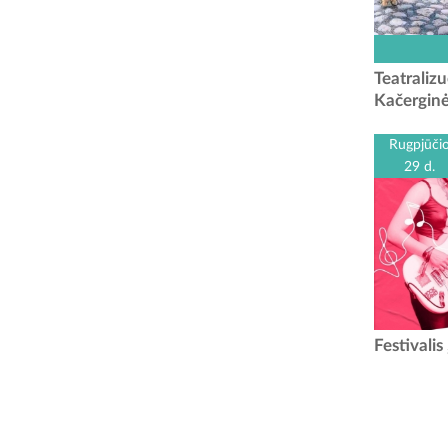
Leiskitės 
vilas be
Teatralizu
paslapt
Kačergin
sp
Rugpjūči
29 d.
Vienas iš 
Festivali
muzikos fe
bei grupes 