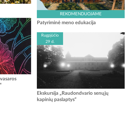
 rugpjūčio 15 d.
uvos Šv. Barboros
Kauno rajono turizmo ir verslo informacijos
REKOMENDUOJAME
...
centras kviečia išbandyti naują veiklą –
Patyriminė meno edukacija
„Patyriminę meno edukaciją“. Šis užsiėmimas
skirtas įvairaus amžiaus dalyviams,...
Rugpjūčio
29 d.
 juodu sluoksniu
 vasaros
gpjūčio pieva?
“
s ne tik palydėti
Muziejininkė Ugnė kviečia pasivaikščioti
Ekskursija „Raudondvario senųjų
nėti Žolines...
Raudondvario grafų Tiškevičių takais ir išgirsti
kapinių paslaptys“
įdomių istorijų apie dvaro šeimininkus ir jų
tarnautojus: liokajus, orkestro...