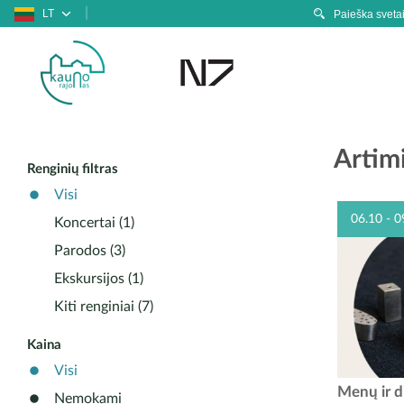
LT
Artimi
Renginių filtras
Visi
06.10 - 0
Koncertai (1)
Parodos (3)
Ekskursijos (1)
Kiti renginiai (7)
Kaina
Visi
Nuo birž
Menų ir 
Nemokami