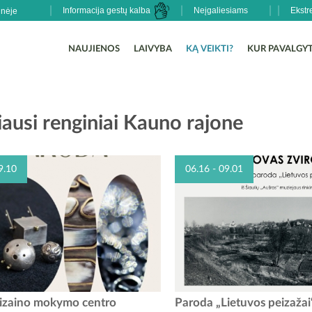
Informacija gestų kalba
Neįgaliesiams
Ekstr
NAUJIENOS
LAIVYBA
KĄ VEIKTI?
KUR PAVALGYT
ausi renginiai Kauno rajone
9.10
06.16 - 09.01
elio 10 d. Babtų kraštotyros muziejus
Raudondvario pilyje įsikūrusia
dizaino mokymo centro
Paroda „Lietuvos peizažai