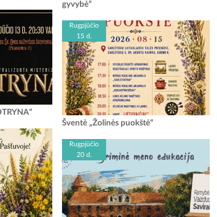
o 16 d. veikia
GYVYBĖ“ Birželio 21 d. – rugpjūčio 15 d.
gyvybė“
irgždo paroda
kviečiame apsilankyti Garliavos kultūros centro
aulių...
Ilgakiemio laisvalaikio salėje (Pajiesio g....
Rugpjūčio
15 d.
val. kviečiame į
„KOTRYNA“
lizuotą misteriją
Žolinės puokštė Rugpjūčio 15-ąją bus gera proga
Šventė „Žolinės puokštė“
avos Šv. Onos
padėti darbus į šalį ir susitikti visam kraštui.
Saulėtekių laisvalaikio salės prieigose vyks
Rugpjūčio
Vilkijos...
20 d.