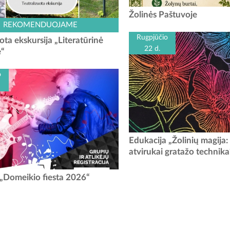
Žolinių šventė Paštuvoje Data:
Žolinės Paštuvoje
Laikas: 13 val. - Šv. mišios Pašt
į kelionę laiku ir atraskite elegantiškas
REKOMENDUOJAME
bažnyčioje 14 val. -
i tyliai saugomas Kačerginės kurorto
Rugpjūčio
ota ekskursija „Literatūrinė
is! Iškalbinga, visada puikia nuotaika
22 d.
ė“
induliuojanti ponia Adelė labai...
o
Ar žinojote, kad po paslaptingu
Edukacija „Žolinių magija:
gali slėptis spalvingiausia ru
atvirukai gratažo technika
Kviečiame vaikus ir suaugusiuosiu
vasarą, bet ir kūrybiškai pami
populiariausių ir laukiamiausių jaunimo
s „Domeikio fiesta 2026“
stivalių kviečia visus jaunus atlikėjus
registruotis ir savo talentais pasidalinti
„Domeikio fiesta 2026”...