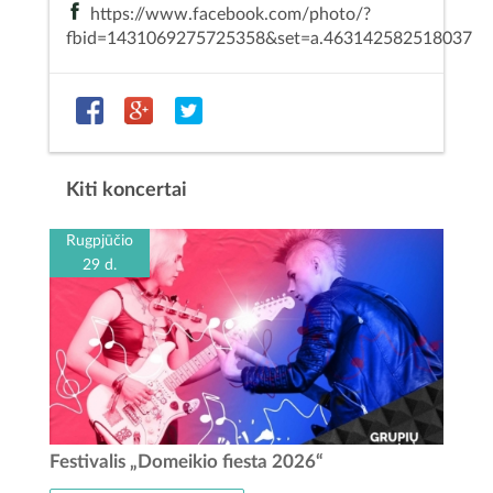
https://www.facebook.com/photo/?
fbid=1431069275725358&set=a.463142582518037
Kiti koncertai
Rugpjūčio
29 d.
Vienas iš populiariausių ir laukiamiausių jaunimo muzikos
Festivalis „Domeikio fiesta 2026“
festivalių kviečia visus jaunus atlikėjus bei grupes