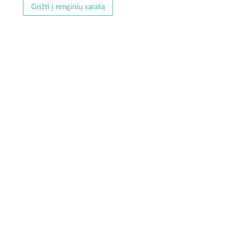
registruotis ir savo talentais pasidalinti „Domeikio fiesta
Grįžti į renginių sąrašą
2026”...