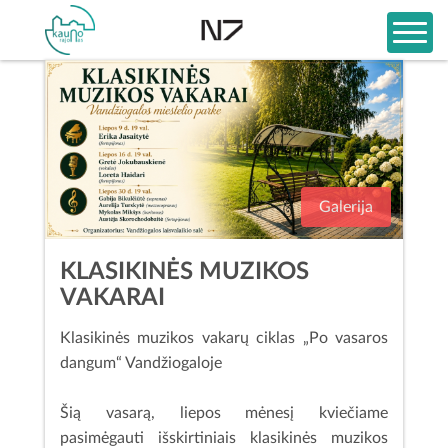
Galerija
KLASIKINĖS MUZIKOS
VAKARAI
Klasikinės muzikos vakarų ciklas „Po vasaros
dangum“ Vandžiogaloje
Šią vasarą, liepos mėnesį kviečiame
pasimėgauti išskirtiniais klasikinės muzikos