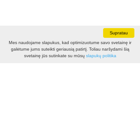
Supratau
Mes naudojame slapukus, kad optimizuotume savo svetainę ir
galėtume jums suteikti geriausią patirtį. Toliau naršydami šią
Darbo laikas:
svetainę jūs sutinkate su mūsų
slapukų politika
I - V 8.30 - 17.00 val.
VI -VII 10.00 - 16.00 val.
Kontaktai
VšĮ Kauno rajono turizmo ir verslo informacijos centras
Pilies takas 1, Raudondvaris 54127, Kauno r.
Įm.k. 303012249
Turizmo klausimais:
Tel. +370 37 548118
Mob. +370 699 48833, +370 640 41855
El. p.
info@kaunorajonas.lt
Verslo klausimais: