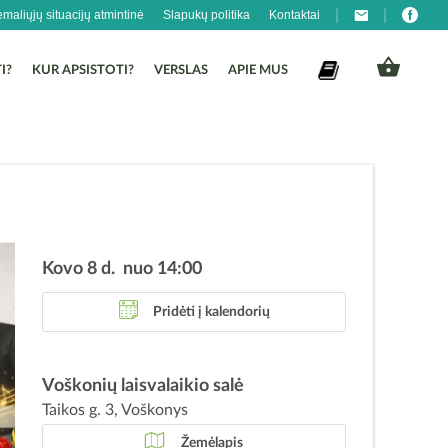
emaliųjų situacijų atmintinė
Slapukų politika
Kontaktai
I?
KUR APSISTOTI?
VERSLAS
APIE MUS
Kovo 8 d. nuo 14:00
Pridėti į kalendorių
Voškonių laisvalaikio salė
Taikos g. 3, Voškonys
Žemėlapis