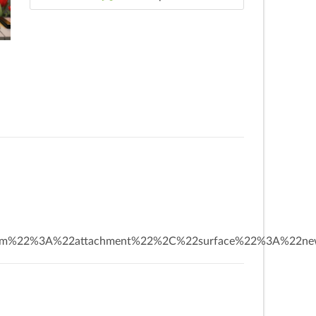
nism%22%3A%22attachment%22%2C%22surface%22%3A%22ne