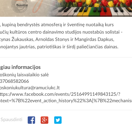
ą, kupiną bendrystės atmosferą ir šventinę nuotaiką kurs
čių kultūros centro dainavimo studijos nuostabūs solistai -
ynas Žukauskas, Arnoldas Stonys ir Mangirdas Dapkus,
nojantys jautrias, patriotiškas ir širdį paliečiančias dainas.
giau informacijos
škonių laisvalaikio salė
37068582066
oskoniukultura@ramuciukc.lt
ttps://www.facebook.com/events/25164991149843125/?
ntext=%7B%22event_action_history%22%3A[%7B%22mecha
Spausdinti