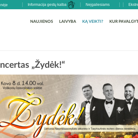
Informacija gestų kalba
Neįgaliesiams
Ekstr
NAUJIENOS
LAIVYBA
KĄ VEIKTI?
KUR PAVALGYT
ncertas „Žydėk!“