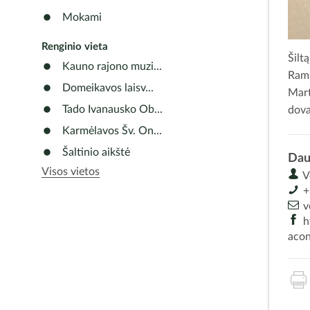
Mokami
Renginio vieta
Šilt
Kauno rajono muzi...
Ramu
Domeikavos laisv...
Mart
Tado Ivanausko Ob...
dova
Karmėlavos Šv. On...
Šaltinio aikštė
Dau
Visos vietos
Vo
+
v
h
aco