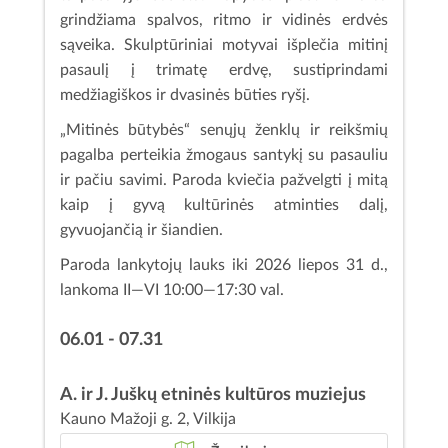
grindžiama spalvos, ritmo ir vidinės erdvės
sąveika. Skulptūriniai motyvai išplečia mitinį
pasaulį į trimatę erdvę, sustiprindami
medžiagiškos ir dvasinės būties ryšį.
„Mitinės būtybės“ senųjų ženklų ir reikšmių
pagalba perteikia žmogaus santykį su pasauliu
ir pačiu savimi. Paroda kviečia pažvelgti į mitą
kaip į gyvą kultūrinės atminties dalį,
gyvuojančią ir šiandien.
Paroda lankytojų lauks iki 2026 liepos 31 d.,
lankoma II—VI 10:00—17:30 val.
06.01 - 07.31
A. ir J. Juškų etninės kultūros muziejus
Kauno Mažoji g. 2, Vilkija