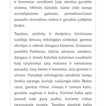
ir kosmosas suvokiami kaip vientisa gyvybės
sistema. Mitinės būtybės šiame cikle tampa
archetipinėmis galiomis, perteikiančiomis
pasaulio atsiradimo, kaitos ir gyvybės judėjimo
būdus.
Tapybos, piešinių ir skulptūrų kūriniuose
susilieja lietuvių mitologijos simboliai, gamtos
stichijos ir vidinės žmogaus būsenos. Griausmo
paukštis Perkūnas, žalčiai, aitvaras, vandens,
dangaus ir žemės būtybės autoriaus suvokiami
kaip tarpininkai tarp matomo ir nematomo
pasaulio, tarp žemės ir kosmoso, tarp gimimo ir
virsmo. Parodoje mitologiniai vaizdiniai tampa
ženklų sąranga, kurioje susijungia laiko Rėdos
ratas, gamtos ritmai, šviesos ir tamsos kaita,
gyvybės augimas ir kaitra. Kūriniai kalba apie
pasaulį kaip gyvą audinį, kuriame viskas
tarpusavyje susieta. Tapybos plastinė kalba