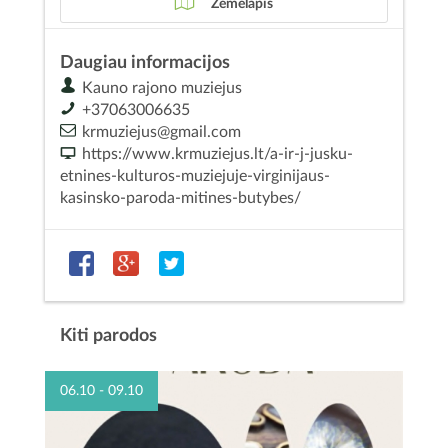
Žemėlapis
Daugiau informacijos
Kauno rajono muziejus
+37063006635
krmuziejus@gmail.com
https://www.krmuziejus.lt/a-ir-j-jusku-
etnines-kulturos-muziejuje-virginijaus-
kasinsko-paroda-mitines-butybes/
Kiti parodos
06.10 - 09.10