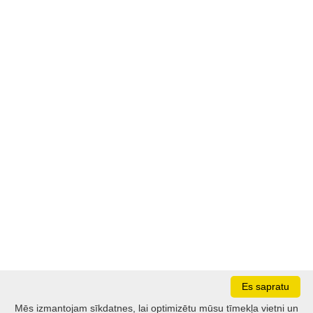
Es sapratu
Mēs izmantojam sīkdatnes, lai optimizētu mūsu tīmekļa vietni un