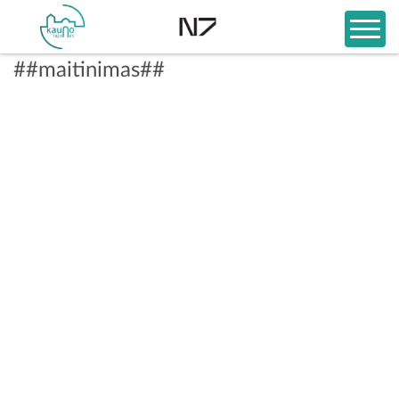
##maitinimas##
Pēc Jūsu meklēšanas neko neatradām. Pamēģiniet samazināt
izvēles daudzumu vai attālināt karti.