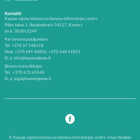
Kontakti
Kauņas rajona tūrisma un biznesa informācijas centrs
Pilies takas 1, Raudondvaris 54127, Kauno r.
Įm.k. 303012249
Par tūrisma jautājumiem:
Tel. +370 37 548118
Mob. +370 699 48833, +370 640 41855
El. p.
info@kaunorajonas.lt
Biznesa konsultācijas:
Tel. +370 672 65948
El. p.
inga@kaunorajonas.lt
© Kauņas rajona tūrisma un biznesa informācijas centrs. Visas tiesības