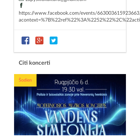
https://www.facebook.com/events/663003615923663
acontext=%7B%22ref%22%3A%2252%22%2C%22act
Citi koncerti
Šodien