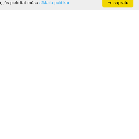
i, jūs piekrītat mūsu
sīkfailu politikai
Es sapratu