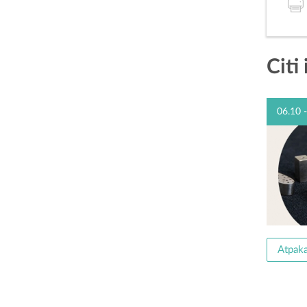
Citi
06.10 
Atpaka