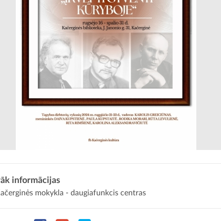
āk informācijas
ačerginės mokykla - daugiafunkcis centras