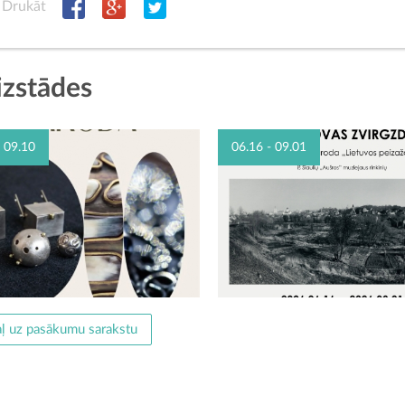
Drukāt
 izstādes
- 09.10
06.16 - 09.01
ļ uz pasākumu sarakstu