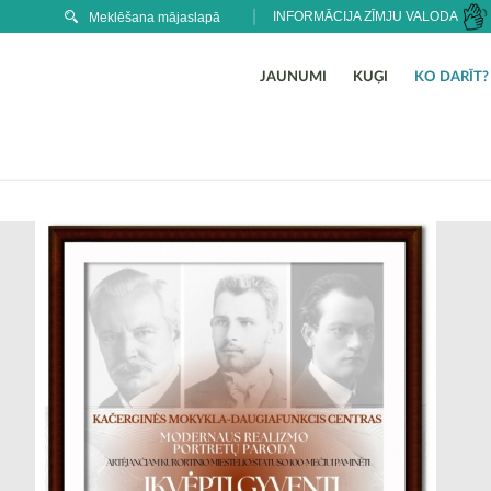
INFORMĀCIJA ZĪMJU VALODA
JAUNUMI
KUĢI
KO DARĪT?