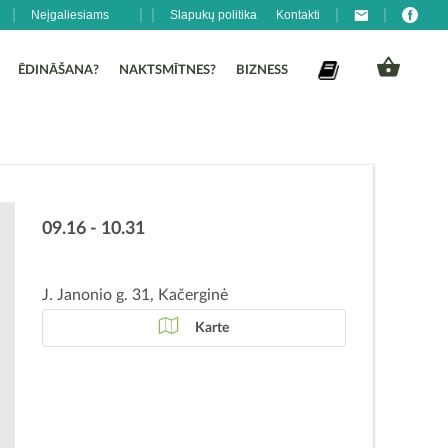
Neįgaliesiams
Slapukų politika
Kontakti
ĒDINĀŠANA?
NAKTSMĪTNES?
BIZNESS
09.16 - 10.31
J. Janonio g. 31, Kačerginė
Karte