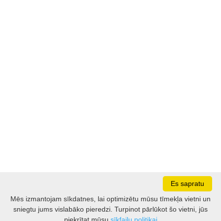
Es sapratu
Mēs izmantojam sīkdatnes, lai optimizētu mūsu tīmekļa vietni un
sniegtu jums vislabāko pieredzi. Turpinot pārlūkot šo vietni, jūs
Darbo laikas: I - V 8.30 – 17 val.
piekrītat mūsu
sīkfailu politikai
VI 10 - 15 val.