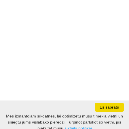
Es sapratu
Mēs izmantojam sīkdatnes, lai optimizētu mūsu tīmekļa vietni un
sniegtu jums vislabāko pieredzi. Turpinot pārlūkot šo vietni, jūs
Darbo laikas: I - V 8.30 – 17 val.
piekrītat mūsu
sīkfailu politikai
VI 10 - 15 val.