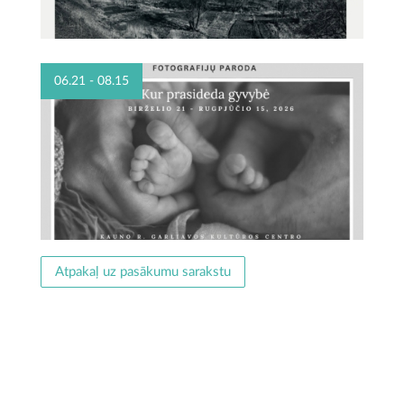
06.21 - 08.15
Atpakaļ uz pasākumu sarakstu