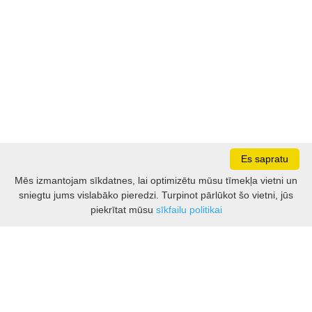
Es sapratu
Mēs izmantojam sīkdatnes, lai optimizētu mūsu tīmekļa vietni un
sniegtu jums vislabāko pieredzi. Turpinot pārlūkot šo vietni, jūs
Darbo laikas: I - V 8.30 – 17 val.
piekrītat mūsu
sīkfailu politikai
VI 10 - 15 val.
VII - nedirbame
Kontakti
Kauņas rajona tūrisma un biznesa informācijas centrs
Pilies takas 1, Raudondvaris 54127, Kauno r.
Įm.k. 303012249