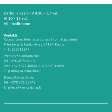
Darbo laikas: I - V 8.30 – 17 val.
VI 10 - 15 val.
VII - nedirbame
Kontakti
Kauņas rajona tūrisma un biznesa informācijas centrs
Pilies takas 1, Raudondvaris 54127, Kauno r.
Įm.k. 303012249
Par tūrisma jautājumiem:
Tel. +370 37 548118
Mob. +370 699 48833, +370 640 41855
El. p.
info@kaunorajonas.lt
Biznesa konsultācijas:
Tel. +370 672 65948
El. p.
inga@kaunorajonas.lt