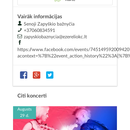
Vairāk informācijas
Senoji Zapyškio bažnyčia
+37060834591
zapyskiobaznycia@ezereliokc.lt
https://www.facebook.com/events/745149592009420
acontext=%7B%22event_action_history%22%3A[%
Citi koncerti
Augusts
29 d.