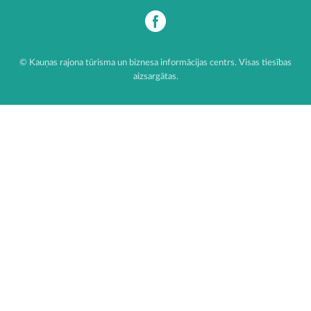
© Kauņas rajona tūrisma un biznesa informācijas centrs. Visas tiesības
aizsargātas.