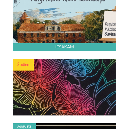
IESAKĀM
Šodien
Augusts