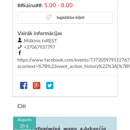
5.00 - 8.00
##kaina##:
Iegādāties biļeti
Vairāk informācijas
Miškinis foREST
+37067937797
https://www.facebook.com/events/737205979112767
acontext=%7B%22event_action_history%22%3A[%
Citi
Augusts
20 d.