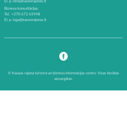
El. p.
info@kaunorajonas.lt
Biznesa konsultācijas:
Tel. +370 672 65948
El. p.
inga@kaunorajonas.lt
© Kauņas rajona tūrisma un biznesa informācijas centrs. Visas tiesības
aizsargātas.