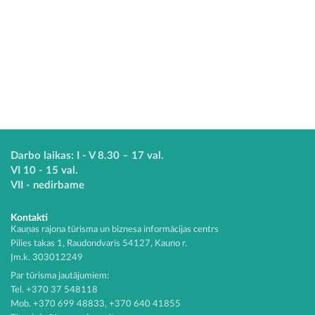
Darbo laikas: I - V 8.30 – 17 val.
VI 10 - 15 val.
VII - nedirbame
Kontakti
Kauņas rajona tūrisma un biznesa informācijas centrs
Pilies takas 1, Raudondvaris 54127, Kauno r.
Įm.k. 303012249
Par tūrisma jautājumiem:
Tel. +370 37 548118
Mob. +370 699 48833, +370 640 41855