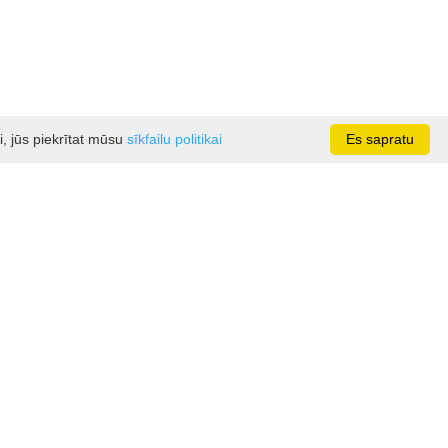
i, jūs piekrītat mūsu
sīkfailu politikai
Es sapratu