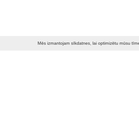
Mēs izmantojam sīkdatnes, lai optimizētu mūsu tīmekļ
Darbo laikas: I - V 8.30 – 17 val.
VI 10 - 15 val.
VII - nedirbame
Kontakti
Kauņas rajona tūrisma un biznesa informācijas centrs
Pilies takas 1, Raudondvaris 54127, Kauno r.
Įm.k. 303012249
Par tūrisma jautājumiem:
Tel. +370 37 548118
Mob. +370 699 48833, +370 640 41855
El. p.
info@kaunorajonas.lt