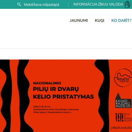
INFORMĀCIJA ZĪMJU VALODA
JAUNUMI
KUĢI
KO DARĪT?