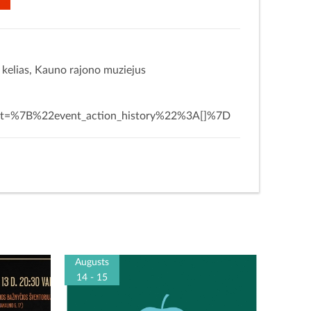
ų kelias, Kauno rajono muziejus
xt=%7B%22event_action_history%22%3A[]%7D
Augusts
14 - 15