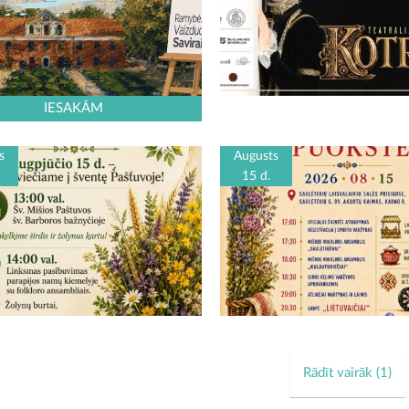
IESAKĀM
s
Augusts
15 d.
Rādīt vairāk (
1
)