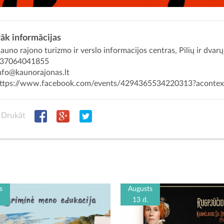
āk informācijas
uno rajono turizmo ir verslo informacijos centras, Pilių ir dvar
37064041855
nfo@kaunorajonas.lt
ttps://www.facebook.com/events/4294365534220313?aconte
Drukāt
s
Augusts
13 d.