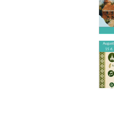
August
15 d.