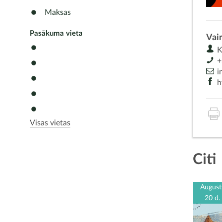
Maksas
Pasākuma vieta
Vair
Ka
+
i
h
Visas vietas
Citi
August
20 d.