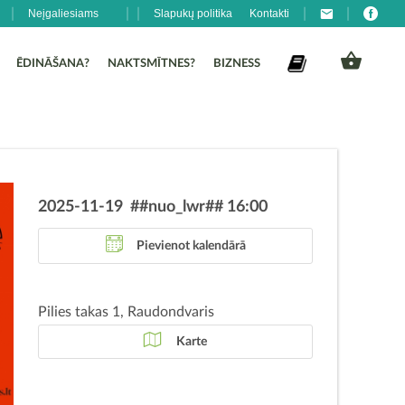
Neįgaliesiams
Slapukų politika
Kontakti
ĒDINĀŠANA?
NAKTSMĪTNES?
BIZNESS
2025-11-19 ##nuo_lwr## 16:00
Pievienot kalendārā
Pilies takas 1, Raudondvaris
Karte