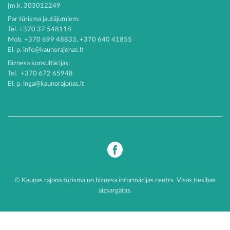
Įm.k. 303012249
Par tūrisma jautājumiem:
Tel. +370 37 548118
Mob. +370 699 48833, +370 640 41855
El. p.
info@kaunorajonas.lt
Biznesa konsultācijas:
Tel. +370 672 65948
El. p.
inga@kaunorajonas.lt
© Kauņas rajona tūrisma un biznesa informācijas centrs. Visas tiesības
aizsargātas.