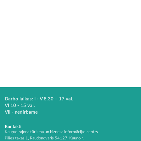
Darbo laikas: I - V 8.30 – 17 val.
VI 10 - 15 val.
VII - nedirbame
Kontakti
Kauņas rajona tūrisma un biznesa informācijas centrs
Pilies takas 1, Raudondvaris 54127, Kauno r.