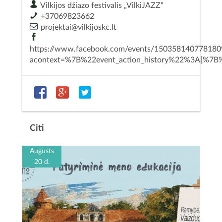
Vilkijos džiazo festivalis „VilkiJAZZ“
+37069823662
projektai@vilkijoskc.lt
https://www.facebook.com/events/150358140778180
acontext=%7B%22event_action_history%22%3A[
Citi
Augusts
20 d.