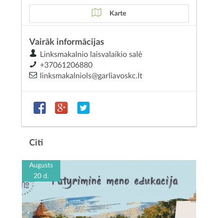
Karte
Vairāk informācijas
Linksmakalnio laisvalaikio salė
+37061206880
linksmakalniols@garliavoskc.lt
Citi
Augusts
20 d.