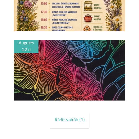
Augusts
22 d
Rādīt vairāk (
1
)