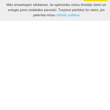
Darbo laikas: I - V 8.30 – 17 val.
Mēs izmantojam sīkdatnes, lai optimizētu mūsu tīmekļa vietni un
VI 10 - 15 val.
sniegtu jums vislabāko pieredzi. Turpinot pārlūkot šo vietni, jūs
VII - nedirbame
Filtrs
piekrītat mūsu
sīkfailu politikai
Kontakti
Kauņas rajona tūrisma un biznesa informācijas centrs
Pilies takas 1, Raudondvaris 54127, Kauno r.
Įm.k. 303012249
Par tūrisma jautājumiem:
Tel. +370 37 548118
Mob. +370 699 48833, +370 640 41855
El. p.
info@kaunorajonas.lt
Biznesa konsultācijas:
Tel. +370 672 65948
El. p.
inga@kaunorajonas.lt