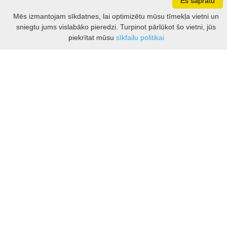
Es sapratu
Darbo laikas: I - V 8.30 – 17 val.
Mēs izmantojam sīkdatnes, lai optimizētu mūsu tīmekļa vietni un
VI 10 - 15 val.
sniegtu jums vislabāko pieredzi. Turpinot pārlūkot šo vietni, jūs
VII - nedirbame
Filtrs
piekrītat mūsu
sīkfailu politikai
Kontakti
Kauņas rajona tūrisma un biznesa informācijas centrs
Pilies takas 1, Raudondvaris 54127, Kauno r.
Įm.k. 303012249
Par tūrisma jautājumiem:
Tel. +370 37 548118
Mob. +370 699 48833, +370 640 41855
El. p.
info@kaunorajonas.lt
Biznesa konsultācijas:
Tel. +370 672 65948
El. p.
inga@kaunorajonas.lt