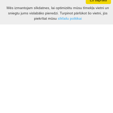
Es sapratu
Darbo laikas: I - V 8.30 – 17 val.
Mēs izmantojam sīkdatnes, lai optimizētu mūsu tīmekļa vietni un
VI 10 - 15 val.
sniegtu jums vislabāko pieredzi. Turpinot pārlūkot šo vietni, jūs
VII - nedirbame
Filtrs
piekrītat mūsu
sīkfailu politikai
Kontakti
Kauņas rajona tūrisma un biznesa informācijas centrs
Pilies takas 1, Raudondvaris 54127, Kauno r.
Įm.k. 303012249
Par tūrisma jautājumiem:
Tel. +370 37 548118
Mob. +370 699 48833, +370 640 41855
El. p.
info@kaunorajonas.lt
Biznesa konsultācijas:
Tel. +370 672 65948
El. p.
inga@kaunorajonas.lt