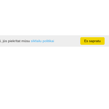
i, jūs piekrītat mūsu
sīkfailu politikai
Es sapratu