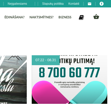
Neįgaliesiams
Slapukų politika
Kontakti
ĒDINĀŠANA?
NAKTSMĪTNES?
BIZNESS
07.22 - 08.31