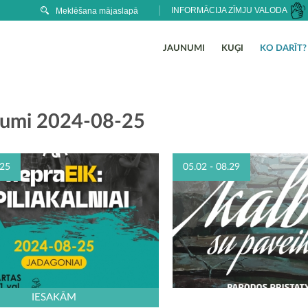
INFORMĀCIJA ZĪMJU VALODA
JAUNUMI
KUĢI
KO DARĪT?
umi 2024-08-25
25
05.02 - 08.29
IESAKĀM