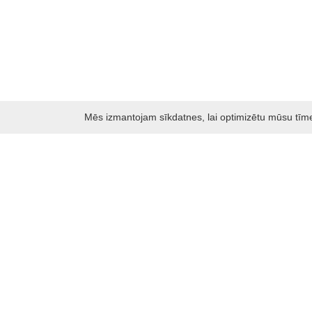
Mēs izmantojam sīkdatnes, lai optimizētu mūsu tīmekļ
Darbo laikas: I - V 8.30 – 17 val.
VI 10 - 15 val.
VII - nedirbame
Kontakti
Kauņas rajona tūrisma un biznesa informācijas centrs
Pilies takas 1, Raudondvaris 54127, Kauno r.
Įm.k. 303012249
Par tūrisma jautājumiem:
Tel. +370 37 548118