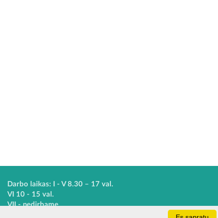
Darbo laikas: I - V 8.30 – 17 val.
VI 10 - 15 val.
VII - nedirbame
Es sapratu