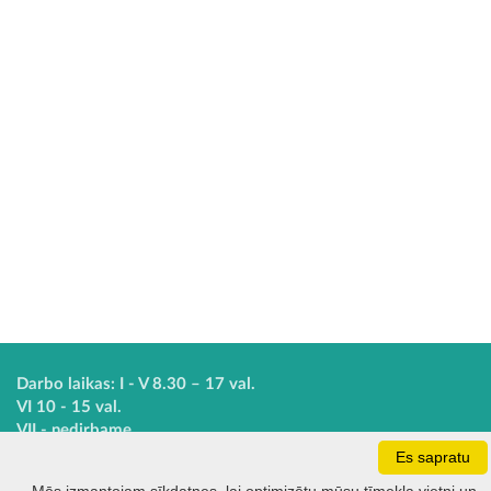
Darbo laikas: I - V 8.30 – 17 val.
VI 10 - 15 val.
VII - nedirbame
Es sapratu
Kontakti