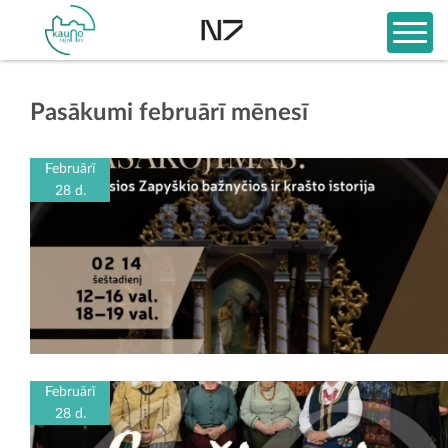
Pasākumi februārī mēnesī
Februārī
28 d.
Februārī
28 d.