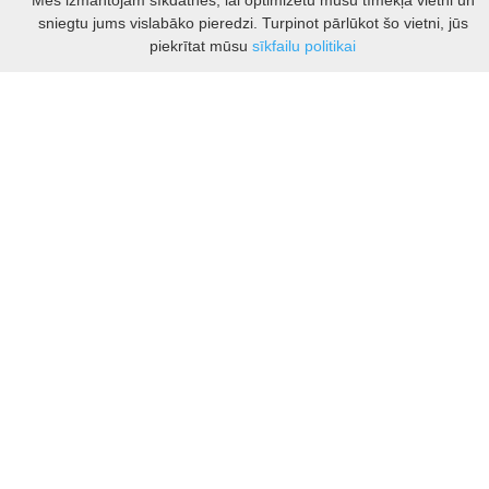
Mēs izmantojam sīkdatnes, lai optimizētu mūsu tīmekļa vietni un
Kauņas rajona tūrisma un biznesa informācijas centrs
sniegtu jums vislabāko pieredzi. Turpinot pārlūkot šo vietni, jūs
Pilies takas 1, Raudondvaris 54127, Kauno r.
Filtrs
piekrītat mūsu
sīkfailu politikai
Įm.k. 303012249
Par tūrisma jautājumiem:
Tel. +370 37 548118
Mob. +370 699 48833, +370 640 41855
El. p.
info@kaunorajonas.lt
Biznesa konsultācijas:
Tel. +370 672 65948
El. p.
inga@kaunorajonas.lt
© Kauņas rajona tūrisma un biznesa informācijas centrs. Visas tiesības
aizsargātas.