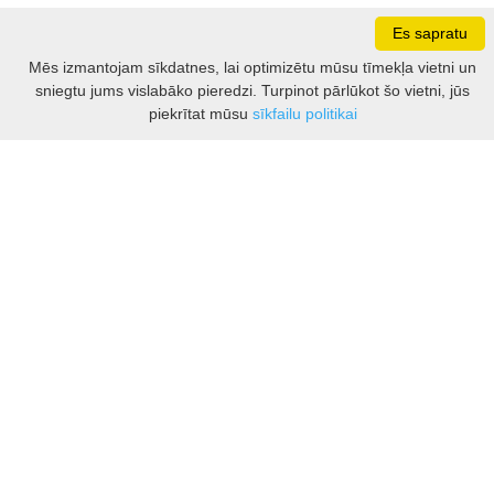
Es sapratu
Darbo laikas: I - V 8.30 – 17 val.
Mēs izmantojam sīkdatnes, lai optimizētu mūsu tīmekļa vietni un
VI 10 - 15 val.
sniegtu jums vislabāko pieredzi. Turpinot pārlūkot šo vietni, jūs
VII - nedirbame
Filtrs
piekrītat mūsu
sīkfailu politikai
Kontakti
Kauņas rajona tūrisma un biznesa informācijas centrs
Pilies takas 1, Raudondvaris 54127, Kauno r.
Įm.k. 303012249
Par tūrisma jautājumiem:
Tel. +370 37 548118
Mob. +370 699 48833, +370 640 41855
El. p.
info@kaunorajonas.lt
Biznesa konsultācijas:
Tel. +370 672 65948
El. p.
inga@kaunorajonas.lt