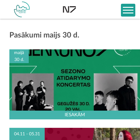
Pasākumi maijs 30 d.
maijā
30 d.
IESAKĀM
04.11 - 05.31