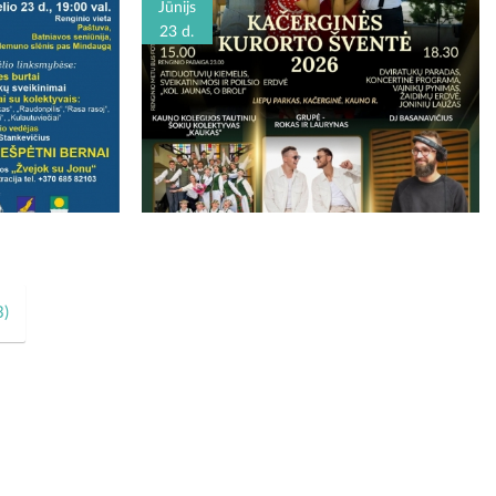
Jūnijs
23 d.
3
)