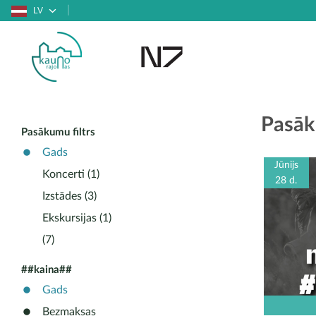
LV
Pasāk
Pasākumu filtrs
Gads
Jūnijs
Koncerti (1)
28 d.
Izstādes (3)
Ekskursijas (1)
(7)
##kaina##
Gads
Bezmaksas