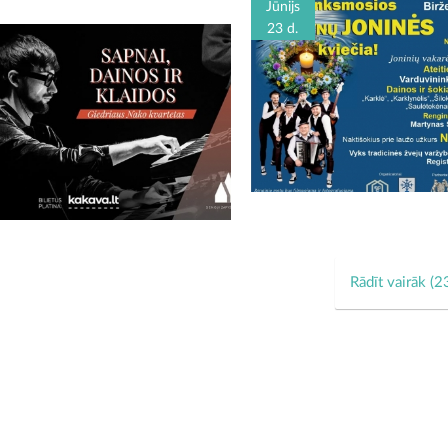
Jūnijs
23 d.
Rādīt vairāk (
2