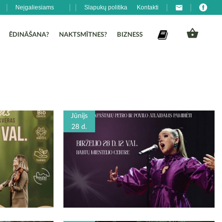
Neįgaliesiams
Slapukų politika
Kontakti
ĒDINĀŠANA?
NAKTSMĪTNES?
BIZNESS
Jūnijs
28 d.