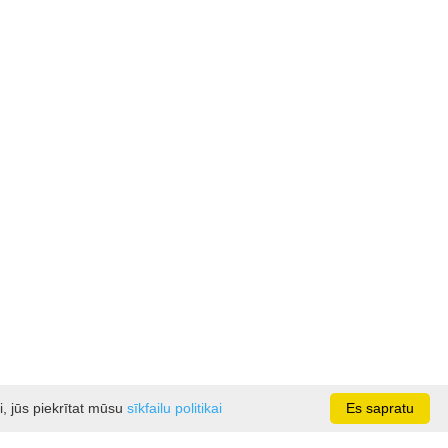
i, jūs piekrītat mūsu
sīkfailu politikai
Es sapratu