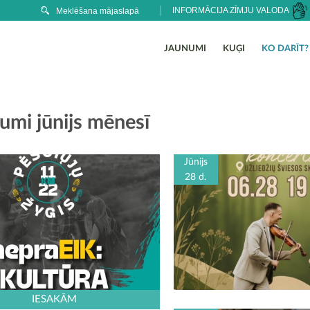
INFORMĀCIJA ZĪMJU VALODA
JAUNUMI
KUĢI
KO DARĪT?
umi jūnijs mēnesī
Jūnijs
28 d.
IESAKĀM