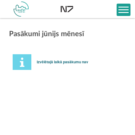
Pasākumi jūnijs mēnesī
Izvēlētajā laikā pasākumu nav