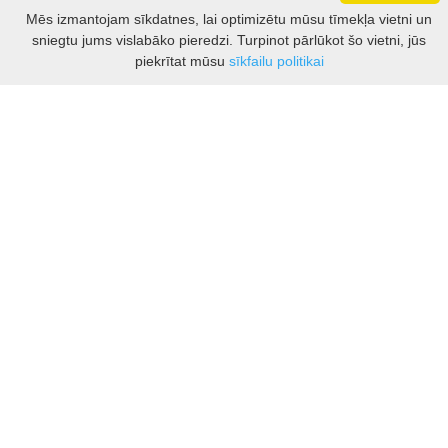
Darbo laikas: I - V 8.30 – 17 val.
Mēs izmantojam sīkdatnes, lai optimizētu mūsu tīmekļa vietni un
VI 10 - 15 val.
sniegtu jums vislabāko pieredzi. Turpinot pārlūkot šo vietni, jūs
VII - nedirbame
Filtrs
piekrītat mūsu
sīkfailu politikai
Kontakti
Kauņas rajona tūrisma un biznesa informācijas centrs
Pilies takas 1, Raudondvaris 54127, Kauno r.
Įm.k. 303012249
Par tūrisma jautājumiem:
Tel. +370 37 548118
Mob. +370 699 48833, +370 640 41855
El. p.
info@kaunorajonas.lt
Biznesa konsultācijas:
Tel. +370 672 65948
El. p.
inga@kaunorajonas.lt