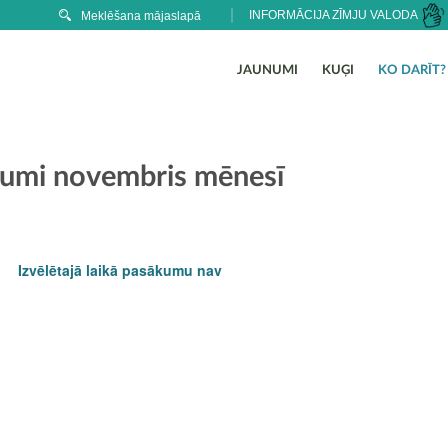
INFORMĀCIJA ZĪMJU VALODA
JAUNUMI
KUĢI
KO DARĪT?
umi novembris mēnesī
Izvēlētajā laikā pasākumu nav