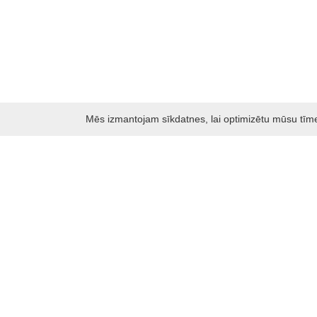
Mēs izmantojam sīkdatnes, lai optimizētu mūsu tīmekļ
Darbo laikas: I - V 8.30 – 17 val.
VI 10 - 15 val.
VII - nedirbame
Kontakti
Kauņas rajona tūrisma un biznesa informācijas centrs
Pilies takas 1, Raudondvaris 54127, Kauno r.
Įm.k. 303012249
Par tūrisma jautājumiem:
Tel. +370 37 548118