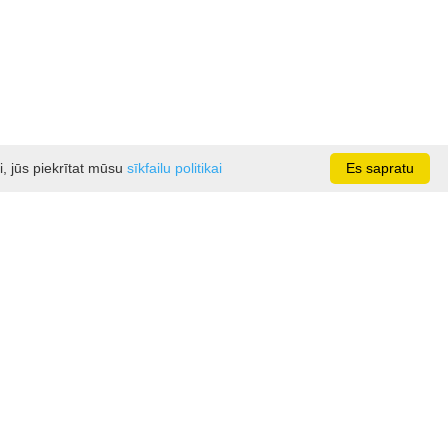
i, jūs piekrītat mūsu
sīkfailu politikai
Es sapratu