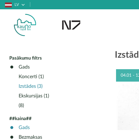
LV
Izstā
Pasākumu filtrs
Gads
04.01 - 1
Koncerti (1)
Izstādes (3)
Ekskursijas (1)
(8)
##kaina##
Gads
Bezmaksas