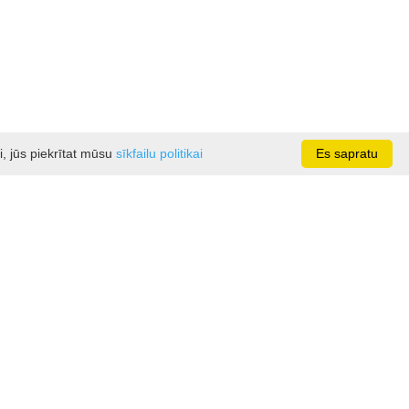
i, jūs piekrītat mūsu
sīkfailu politikai
Es sapratu