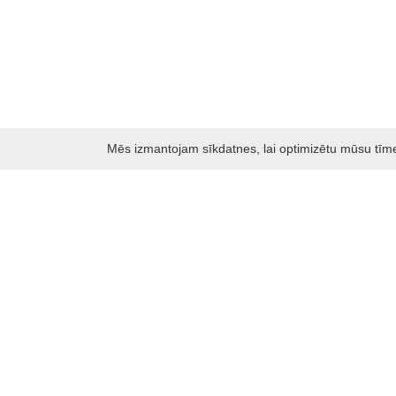
Mēs izmantojam sīkdatnes, lai optimizētu mūsu tīmekļ
Darbo laikas: I - V 8.30 – 17 val.
VI 10 - 15 val.
VII - nedirbame
Kontakti
Kauņas rajona tūrisma un biznesa informācijas centrs
Pilies takas 1, Raudondvaris 54127, Kauno r.
Įm.k. 303012249
Par tūrisma jautājumiem:
Tel. +370 37 548118