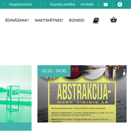
Neįgaliesiams
Slapukų politika
Kontakti
ĒDINĀŠANA?
NAKTSMĪTNES?
BIZNESS
03.22 - 04.30