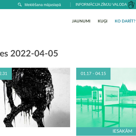
INFORMĀCIJA ZĪMJU VALODA
JAUNUMI
KUĢI
KO DARĪT?
des 2022-04-05
2.31
01.17 - 04.15
IESAKĀM