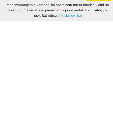
Darbo laikas: I - V 8.30 – 17 val.
Mēs izmantojam sīkdatnes, lai optimizētu mūsu tīmekļa vietni un
VI 10 - 15 val.
sniegtu jums vislabāko pieredzi. Turpinot pārlūkot šo vietni, jūs
VII - nedirbame
Filtrs
piekrītat mūsu
sīkfailu politikai
Kontakti
Kauņas rajona tūrisma un biznesa informācijas centrs
Pilies takas 1, Raudondvaris 54127, Kauno r.
Įm.k. 303012249
Par tūrisma jautājumiem:
Tel. +370 37 548118
Mob. +370 699 48833, +370 640 41855
El. p.
info@kaunorajonas.lt
Biznesa konsultācijas:
Tel. +370 672 65948
El. p.
inga@kaunorajonas.lt