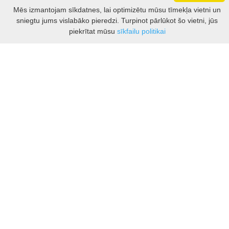
Darbo laikas: I - V 8.30 – 17 val.
Mēs izmantojam sīkdatnes, lai optimizētu mūsu tīmekļa vietni un
VI 10 - 15 val.
sniegtu jums vislabāko pieredzi. Turpinot pārlūkot šo vietni, jūs
VII - nedirbame
Filtrs
piekrītat mūsu
sīkfailu politikai
Kontakti
Kauņas rajona tūrisma un biznesa informācijas centrs
Pilies takas 1, Raudondvaris 54127, Kauno r.
Įm.k. 303012249
Par tūrisma jautājumiem:
Tel. +370 37 548118
Mob. +370 699 48833, +370 640 41855
El. p.
info@kaunorajonas.lt
Biznesa konsultācijas:
Tel. +370 672 65948
El. p.
inga@kaunorajonas.lt