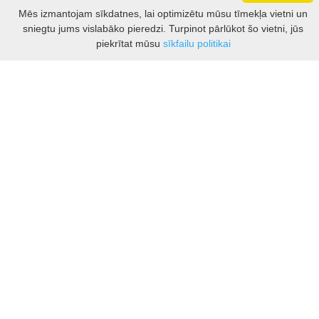
Darbo laikas: I - V 8.30 – 17 val.
Mēs izmantojam sīkdatnes, lai optimizētu mūsu tīmekļa vietni un
VI 10 - 15 val.
sniegtu jums vislabāko pieredzi. Turpinot pārlūkot šo vietni, jūs
VII - nedirbame
Filtrs
piekrītat mūsu
sīkfailu politikai
Kontakti
Kauņas rajona tūrisma un biznesa informācijas centrs
Pilies takas 1, Raudondvaris 54127, Kauno r.
Įm.k. 303012249
Par tūrisma jautājumiem:
Tel. +370 37 548118
Mob. +370 699 48833, +370 640 41855
El. p.
info@kaunorajonas.lt
Biznesa konsultācijas:
Tel. +370 672 65948
El. p.
inga@kaunorajonas.lt