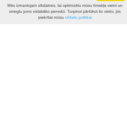
Darbo laikas: I - V 8.30 – 17 val.
Mēs izmantojam sīkdatnes, lai optimizētu mūsu tīmekļa vietni un
VI 10 - 15 val.
sniegtu jums vislabāko pieredzi. Turpinot pārlūkot šo vietni, jūs
VII - nedirbame
Filtrs
piekrītat mūsu
sīkfailu politikai
Kontakti
Kauņas rajona tūrisma un biznesa informācijas centrs
Pilies takas 1, Raudondvaris 54127, Kauno r.
Įm.k. 303012249
Par tūrisma jautājumiem:
Tel. +370 37 548118
Mob. +370 699 48833, +370 640 41855
El. p.
info@kaunorajonas.lt
Biznesa konsultācijas:
Tel. +370 672 65948
El. p.
inga@kaunorajonas.lt