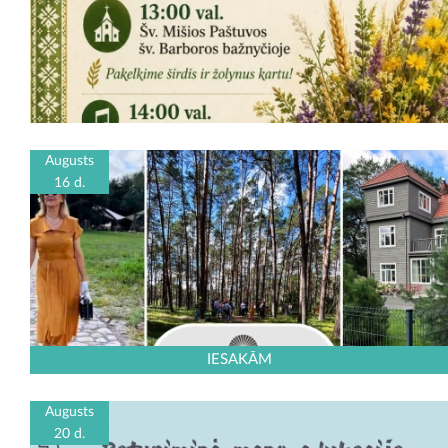
Augusts
16 d.
IESAKĀM
Augusts
20 d.