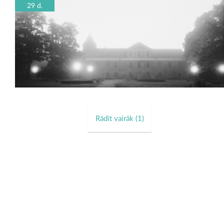
29 d.
Rādīt vairāk (
1
)