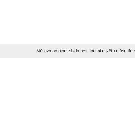
Mēs izmantojam sīkdatnes, lai optimizētu mūsu tīmekļ
Darbo laikas: I - V 8.30 – 17 val.
VI 10 - 15 val.
VII - nedirbame
Kontakti
Kauņas rajona tūrisma un biznesa informācijas centrs
Pilies takas 1, Raudondvaris 54127, Kauno r.
Įm.k. 303012249
Par tūrisma jautājumiem:
Tel. +370 37 548118