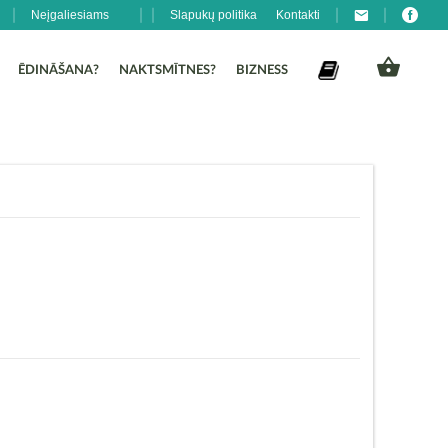
Neįgaliesiams
Slapukų politika
Kontakti
ĒDINĀŠANA?
NAKTSMĪTNES?
BIZNESS