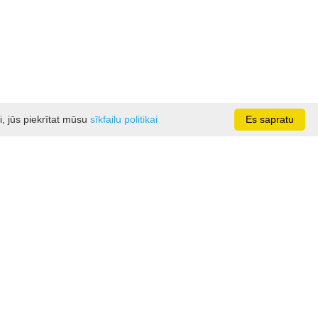
i, jūs piekrītat mūsu
sīkfailu politikai
Es sapratu