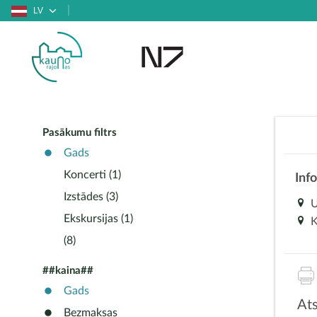
LV
Pasākumu filtrs
Gads
Koncerti (1)
Inf
Izstādes (3)
U
Ekskursijas (1)
K
(8)
##kaina##
Gads
Ats
Bezmaksas