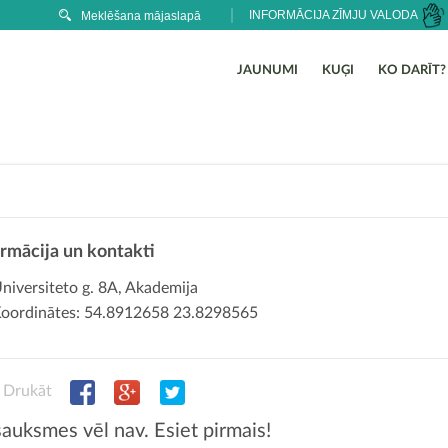
INFORMĀCIJA ZĪMJU VALODA
JAUNUMI
KUĢI
KO DARĪT?
ormācija un kontakti
niversiteto g. 8A, Akademija
oordinātes: 54.8912658 23.8298565
Drukāt
auksmes vēl nav. Esiet pirmais!