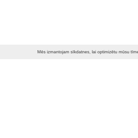
Mēs izmantojam sīkdatnes, lai optimizētu mūsu tīmekļ
Darbo laikas: I - V 8.30 – 17 val.
VI 10 - 15 val.
VII - nedirbame
Kontakti
Kauņas rajona tūrisma un biznesa informācijas centrs
Pilies takas 1, Raudondvaris 54127, Kauno r.
Įm.k. 303012249
Par tūrisma jautājumiem:
Tel. +370 37 548118