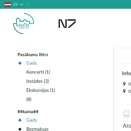
LV
Pasākumu filtrs
Gads
Koncerti (1)
Inf
Izstādes (3)
K
Ekskursijas (1)
K
(8)
##kaina##
Gads
Ats
Bezmaksas