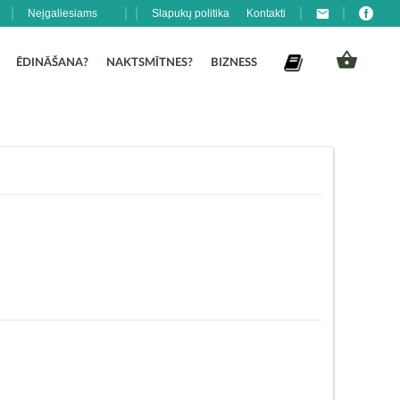
Neįgaliesiams
Slapukų politika
Kontakti
ĒDINĀŠANA?
NAKTSMĪTNES?
BIZNESS