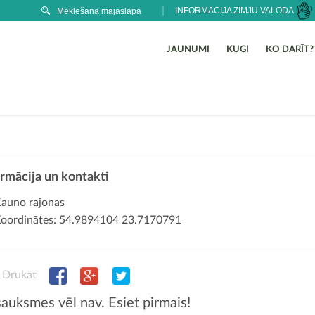
INFORMĀCIJA ZĪMJU VALODA
JAUNUMI
KUĢI
KO DARĪT?
ormācija un kontakti
auno rajonas
oordinātes: 54.9894104 23.7170791
Drukāt
auksmes vēl nav. Esiet pirmais!