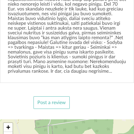
nieko nenorejo leisti i vidu, kol negavo pinigu. Del 70
Eur. vos skandalo neuzkele ir tik lauke, kad kuo greiciau
isvaziuotumem, nes visi pinigai jau buvo sumoketi.
Maistas buvo vidutinio lygio, daliai sveciu atiteko
neiskepe vistienos suktinukai, salti patiekalai buvo irgi
ne super. Laiptai i antra auksta nera saugus. Vienam
sveciui nukritus ir susizeidus galva, pirmas seimininkes
klausimas buvo "kas man atlygins laipto remonta?" .Net
pagalbos nepasiule! Galutine isvada del visko: - Sodyba
=> tvarkinga - Maistas => kitur geriau - Seiminkai =>
nemalonus, gave visa pinigu suma iskarto pasikeite.
Sovietinis poziuris is klientus - sumoki pinigus ir dar
prasyti turi. Mano asmenine nuomone: Nerekomenduoju
moketi visu pinigu is karto, kad butu bet kazkoks
privalumas rankose. Ir dar, cia daugiau negrisime...
Post a review
+