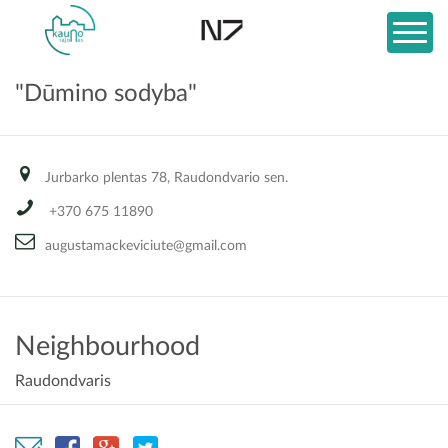
"Dūmino sodyba"
Jurbarko plentas 78, Raudondvario sen.
+370 675 11890
augustamackeviciute@gmail.com
Neighbourhood
Raudondvaris