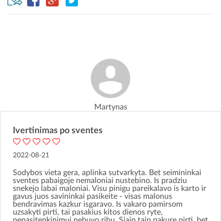
Martynas
Ivertinimas po sventes
2022-08-21
Sodybos vieta gera, aplinka sutvarkyta. Bet seimininkai
sventes pabaigoje nemaloniai nustebino. Is pradziu
snekejo labai maloniai. Visu pinigu pareikalavo is karto ir
gavus juos savininkai pasikeite - visas malonus
bendravimas kazkur isgaravo. Is vakaro pamirsom
uzsakyti pirti, tai pasakius kitos dienos ryte,
nepasitenkinimui nebuvo ribu. Siaip taip pakure pirti, bet