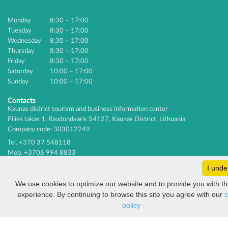
Monday
8:30 – 17:00
Tuesday
8:30 – 17:00
Wednesday
8:30 – 17:00
Thursday
8:30 – 17:00
Friday
8:30 – 17:00
Saturday
10:00 – 17:00
Sunday
10:00 – 17:00
Contacts
Kaunas district tourism and business information center
Pilies takas 1, Raudondvaris 54127, Kaunas District, Lithuania
Company code: 303012249
Tel. +370 37 548118
Mob. +3706 994 8833
E-mail
info@kaunorajonas.lt
I unde
We use cookies to optimize our website and to provide you with th
experience. By continuing to browse this site you agree with our
c
policy