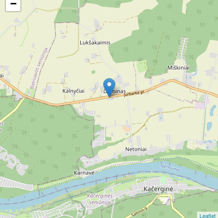
−
Leaflet