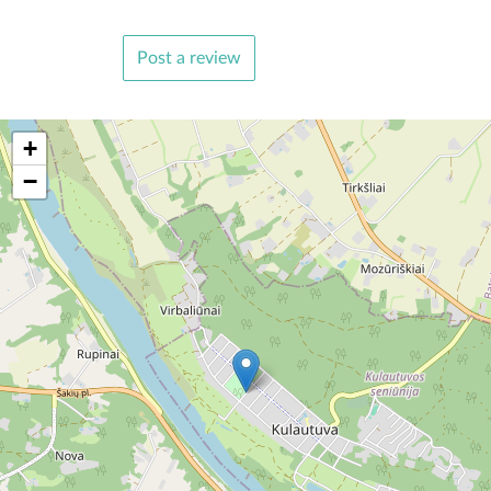
Post a review
+
−