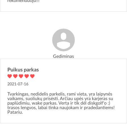
rekomenduoju!!!
Gediminas
Puikus parkas
2021-07-16
Tvarkingas, nedidelis parkelis, rami vieta, yra laipynės
vaikams, suoliukų prisėsti. Arčiau upės yra karjeras su
paplūdimiu, wake parkas. Verta ir tik dėl diskgolf'o :)
trasos lengvos, labai tinka naujokam ir pradedantiems!
Patariu.