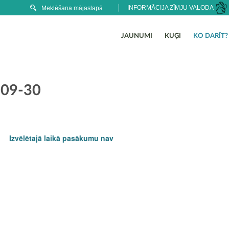
INFORMĀCIJA ZĪMJU VALODA
JAUNUMI
KUĢI
KO DARĪT?
-09-30
Izvēlētajā laikā pasākumu nav