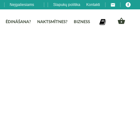
Neįgaliesiams
Slapukų politika
Kontakti
ĒDINĀŠANA?
NAKTSMĪTNES?
BIZNESS