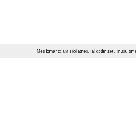
Mēs izmantojam sīkdatnes, lai optimizētu mūsu tīmekļ
Darbo laikas: I - V 8.30 – 17 val.
VI 10 - 15 val.
VII - nedirbame
Kontakti
Kauņas rajona tūrisma un biznesa informācijas centrs
Pilies takas 1, Raudondvaris 54127, Kauno r.
Įm.k. 303012249
Par tūrisma jautājumiem:
Tel. +370 37 548118