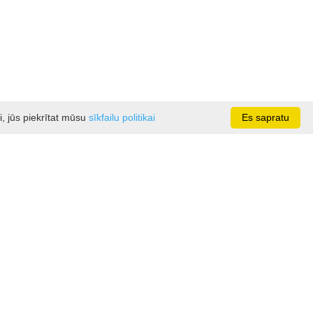
i, jūs piekrītat mūsu
sīkfailu politikai
Es sapratu