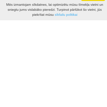
Darbo laikas: I - V 8.30 – 17 val.
Mēs izmantojam sīkdatnes, lai optimizētu mūsu tīmekļa vietni un
VI 10 - 15 val.
sniegtu jums vislabāko pieredzi. Turpinot pārlūkot šo vietni, jūs
VII - nedirbame
Filtrs
piekrītat mūsu
sīkfailu politikai
Kontakti
Kauņas rajona tūrisma un biznesa informācijas centrs
Pilies takas 1, Raudondvaris 54127, Kauno r.
Įm.k. 303012249
Par tūrisma jautājumiem:
Tel. +370 37 548118
Mob. +370 699 48833, +370 640 41855
El. p.
info@kaunorajonas.lt
Biznesa konsultācijas:
Tel. +370 672 65948
El. p.
inga@kaunorajonas.lt