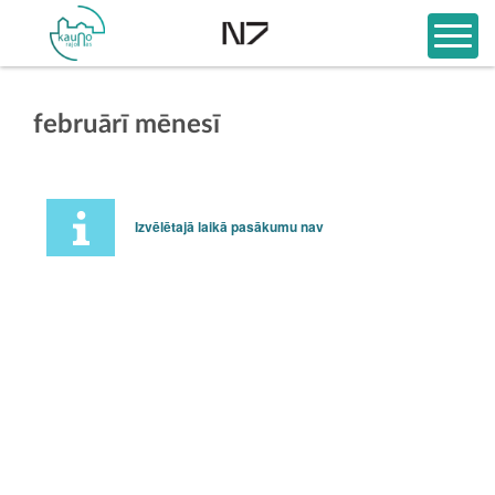
februārī mēnesī
Izvēlētajā laikā pasākumu nav