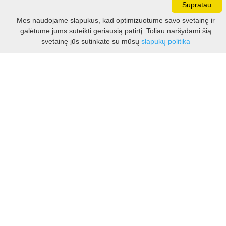
Supratau
Darbo laikas:
Mes naudojame slapukus, kad optimizuotume savo svetainę ir
I - V 8.30 - 17.00 val.
galėtume jums suteikti geriausią patirtį. Toliau naršydami šią
VI -VII 10.00 - 16.00 val.
Filtras
svetainę jūs sutinkate su mūsų
slapukų politika
Kontaktai
VšĮ Kauno rajono turizmo ir verslo informacijos centras
Pilies takas 1, Raudondvaris 54127, Kauno r.
Įm.k. 303012249
Turizmo klausimais:
Tel. +370 37 548118
Mob. +370 699 48833, +370 640 41855
El. p.
info@kaunorajonas.lt
Verslo klausimais:
Tel. +370 672 65948
El. p.
verslas@kaunorajonas.lt