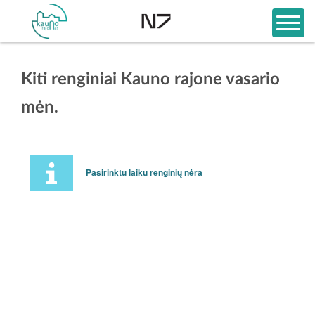
Kiti renginiai Kauno rajone vasario
mėn.
Pasirinktu laiku renginių nėra