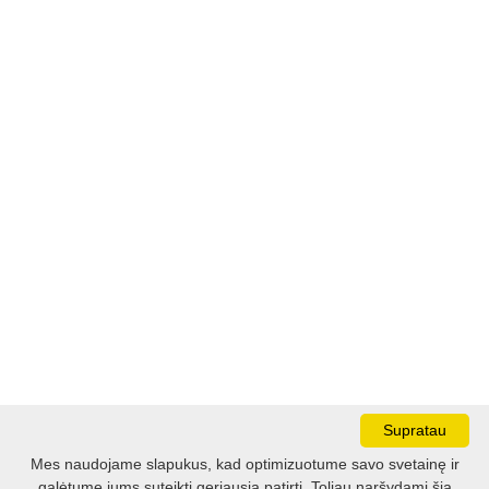
Supratau
Mes naudojame slapukus, kad optimizuotume savo svetainę ir
galėtume jums suteikti geriausią patirtį. Toliau naršydami šią
Darbo laikas: