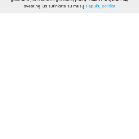
svetainę jūs sutinkate su mūsų
slapukų politika
I - V 8.30 - 17.00 val.
VI -VII 10.00 - 16.00 val.
Kontaktai
VšĮ Kauno rajono turizmo ir verslo informacijos centras
Pilies takas 1, Raudondvaris 54127, Kauno r.
Įm.k. 303012249
Turizmo klausimais:
Tel. +370 37 548118
Mob. +370 699 48833, +370 640 41855
El. p.
info@kaunorajonas.lt
Verslo klausimais:
Tel. +370 672 65948
El. p.
verslas@kaunorajonas.lt