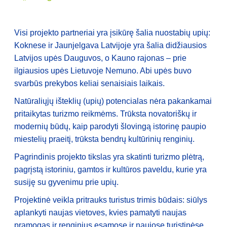
Visi projekto partneriai yra įsikūrę šalia nuostabių upių:
Koknese ir Jaunjelgava Latvijoje yra šalia didžiausios
Latvijos upės Dauguvos, o Kauno rajonas – prie
ilgiausios upės Lietuvoje Nemuno. Abi upės buvo
svarbūs prekybos keliai senaisiais laikais.
Natūraliųjų išteklių (upių) potencialas nėra pakankamai
pritaikytas turizmo reikmėms. Trūksta novatoriškų ir
modernių būdų, kaip parodyti šlovingą istorinę paupio
miestelių praeitį, trūksta bendrų kultūrinių renginių.
Pagrindinis projekto tikslas yra skatinti turizmo plėtrą,
pagrįstą istoriniu, gamtos ir kultūros paveldu, kurie yra
susiję su gyvenimu prie upių.
Projektinė veikla pritrauks turistus trimis būdais: siūlys
aplankyti naujas vietoves, kvies pamatyti naujas
pramogas ir renginius esamose ir naujose turistinėse