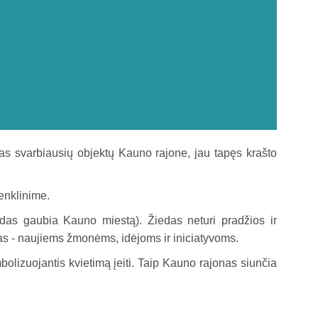
as svarbiausių objektų Kauno rajone, jau tapęs krašto
.
enklinime.
edas gaubia Kauno miestą). Žiedas neturi pradžios ir
ras - naujiems žmonėms, idėjoms ir iniciatyvoms.
bolizuojantis kvietimą įeiti. Taip Kauno rajonas siunčia