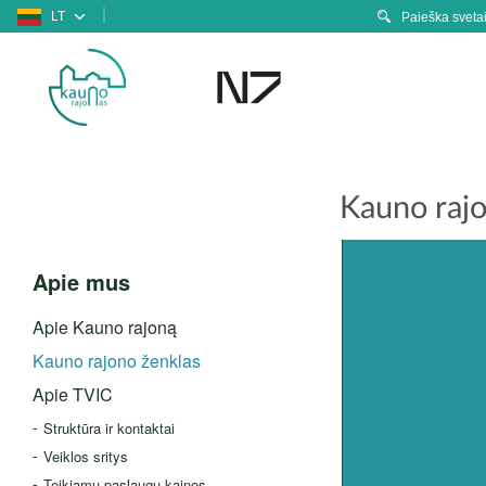
LT
Kauno rajo
Apie mus
Apie Kauno rajoną
Kauno rajono ženklas
Apie TVIC
Struktūra ir kontaktai
Veiklos sritys
Teikiamų paslaugų kainos