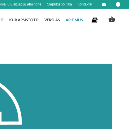
emaliųjų situacijų atmintinė
Slapukų politika
Kontaktai
I?
KUR APSISTOTI?
VERSLAS
APIE MUS