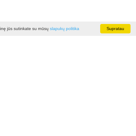
ainę jūs sutinkate su mūsų
slapukų politika
Supratau