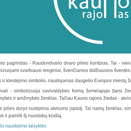
lo pagrindas - Raudondvario dvaro pilies kontūras. Tai - vien
nizuojami svarbiausi renginiai, švenčiamos didžiausios šventės
ios ir klestėjimo simbolis, naudojamas daugelio Europos miestų ž
vali - simbolizuoja savivaldybės formą žemėlapyje (tarsi ži
kimybės ir amžinybės ženklas. Tačiau Kauno rajono žiedas - atvi
 pilies durys sustiprina atvirumo įspūdį. Tai namų ženklas, sim
sti ir pamilti šį nuostabų kraštą.
lo naudojimo taisyklės