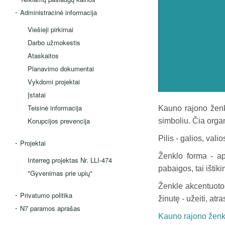
Administracinė informacija
Viešieji pirkimai
Darbo užmokestis
Ataskaitos
Planavimo dokumentai
Vykdomi projektai
Įstatai
Teisinė informacija
Kauno rajono ženk
Korupcijos prevencija
simboliu. Čia orga
Pilis - galios, val
Projektai
Ženklo forma - ap
Interreg projektas Nr. LLI-474
pabaigos, tai išti
"Gyvenimas prie upių"
Ženkle akcentuotos
Privatumo politika
žinutę - užeiti, atra
N7 paramos aprašas
Kauno rajono ženk