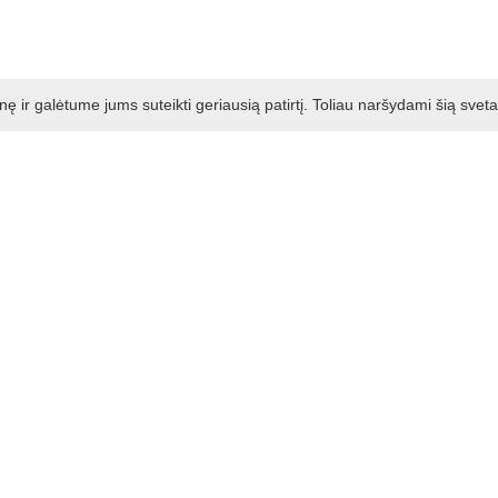
ir galėtume jums suteikti geriausią patirtį. Toliau naršydami šią svet