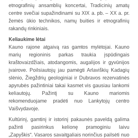
etnografinių ansamblių koncertai, Tradicinių amatų
centre svečiai supažindinami su XIX a. pb. – XX a. pr.
žemės ūkio technikos, namų buities ir etnografinių
rakandų rinkiniais.
Keliaukime lėtai
Kauno rajone atgaivą ras gamtos mylėtojai. Kauno
marių regioninis parkas traukia įspūdingais
kraštovaizdžiais, atodangomis, augalijos ir gyvūnijos
įvairove. Poilsiautojų jau pamėgti Arlaviškių Kadagių
slėnio, Žiegždrių geologiniai ir Dubravos rezervatinės
apyrubės pažintiniai takai kasmet vis gausiau lankomi
keliautojų. Pažintį su Kauno mariomis
rekomenduojame pradėti nuo Lankytojų centro
Vaišvydavoje.
Kultūrinį, gamtinį ir istorinį pakaunės paveldą galima
pažinti pasirinkus kelionę pramoginiu laivu
„Zapyškis“. Vasaros savaitgaliais norinčius pailsėti nuo