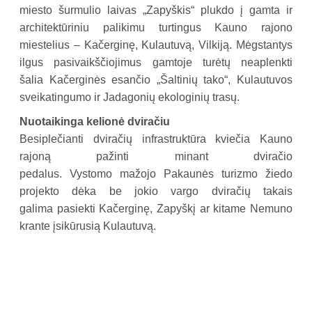
miesto šurmulio laivas „Zapyškis“ plukdo į gamta ir
architektūriniu palikimu turtingus Kauno rajono
miestelius – Kačerginę, Kulautuvą, Vilkiją. Mėgstantys
ilgus pasivaikščiojimus gamtoje turėtų neaplenkti
šalia Kačerginės esančio „Šaltinių tako“, Kulautuvos
sveikatingumo ir Jadagonių ekologinių trasų.
Nuotaikinga kelionė dviračiu
Besiplečianti dviračių infrastruktūra kviečia Kauno
rajoną pažinti minant dviračio
pedalus. Vystomo mažojo Pakaunės turizmo žiedo
projekto dėka be jokio vargo dviračių takais
galima pasiekti Kačerginę, Zapyškį ar kitame Nemuno
krante įsikūrusią Kulautuvą.