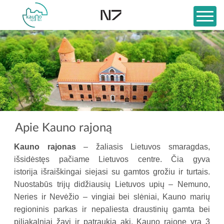
Apie Kauno rajoną
Kauno rajonas
– žaliasis Lietuvos smaragdas,
išsidėstęs pačiame Lietuvos centre. Čia gyva
istorija išraiškingai siejasi su gamtos grožiu ir turtais.
Nuostabūs trijų didžiausių Lietuvos upių – Nemuno,
Neries ir Nevėžio – vingiai bei slėniai, Kauno marių
regioninis parkas ir nepaliesta draustinių gamta bei
piliakalniai žavi ir patraukia akį. Kauno rajone yra 3