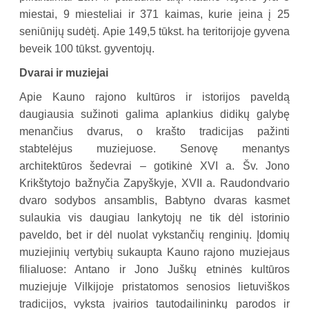
miestai, 9 miesteliai ir 371 kaimas, kurie įeina į 25
seniūnijų sudėtį. Apie 149,5 tūkst. ha teritorijoje gyvena
beveik 100 tūkst. gyventojų.
Dvarai ir muziejai
Apie Kauno rajono kultūros ir istorijos paveldą
daugiausia sužinoti galima aplankius didikų galybę
menančius dvarus, o krašto tradicijas pažinti
stabtelėjus muziejuose. Senovę menantys
architektūros šedevrai – gotikinė XVI a. Šv. Jono
Krikštytojo bažnyčia Zapyškyje, XVII a. Raudondvario
dvaro sodybos ansamblis, Babtyno dvaras kasmet
sulaukia vis daugiau lankytojų ne tik dėl istorinio
paveldo, bet ir dėl nuolat vykstančių renginių. Įdomių
muziejinių vertybių sukaupta Kauno rajono muziejaus
filialuose: Antano ir Jono Juškų etninės kultūros
muziejuje Vilkijoje pristatomos senosios lietuviškos
tradicijos, vyksta įvairios tautodailininkų parodos ir