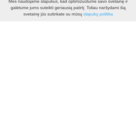
Mes naudojame slapukus, kad optimizuotume savo svetainę ir
galėtume jums suteikti geriausią patirtį. Toliau naršydami šią
Darbo laikas:
svetainę jūs sutinkate su mūsų
slapukų politika
I - V 8.30 - 17.00 val.
VI -VII 10.00 - 16.00 val.
Kontaktai
VšĮ Kauno rajono turizmo ir verslo informacijos centras
Pilies takas 1, Raudondvaris 54127, Kauno r.
Įm.k. 303012249
Turizmo klausimais:
Tel. +370 37 548118
Mob. +370 699 48833, +370 640 41855
El. p.
info@kaunorajonas.lt
Verslo klausimais:
Tel. +370 672 65948
El. p.
verslas@kaunorajonas.lt