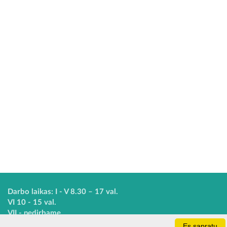
Darbo laikas: I - V 8.30 – 17 val.
VI 10 - 15 val.
VII - nedirbame
Es sapratu