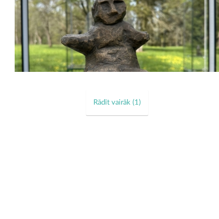
Rādīt vairāk (
1
)