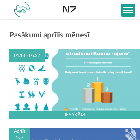
Pasākumi aprīlis mēnesī
04.13 - 05.22
IESAKĀM
Aprīlis
26 d.