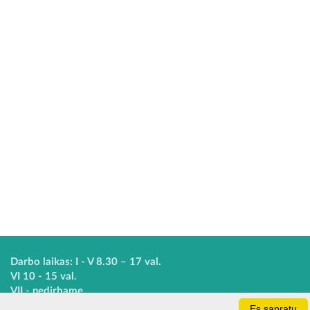
Darbo laikas: I - V 8.30 – 17 val.
VI 10 - 15 val.
VII - nedirbame
Es sapratu