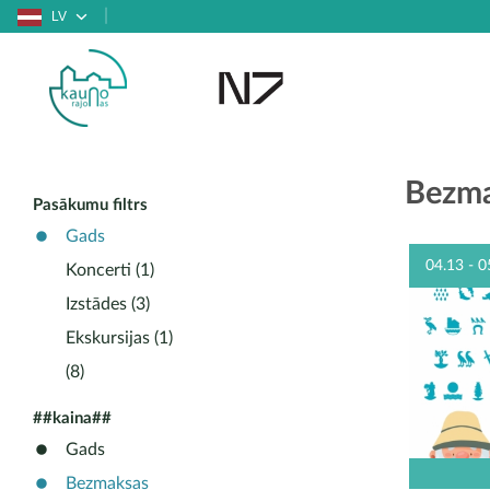
LV
Bezma
Pasākumu filtrs
Gads
04.13 - 0
Koncerti (1)
Izstādes (3)
Ekskursijas (1)
(8)
##kaina##
Gads
Bezmaksas