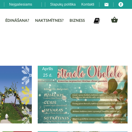
Neįgaliesiams
Slapukų politika
Kontakti
ĒDINĀŠANA?
NAKTSMĪTNES?
BIZNESS
Aprīlis
25 d.