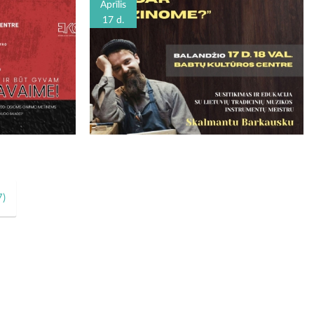
Aprīlis
17 d.
7
)