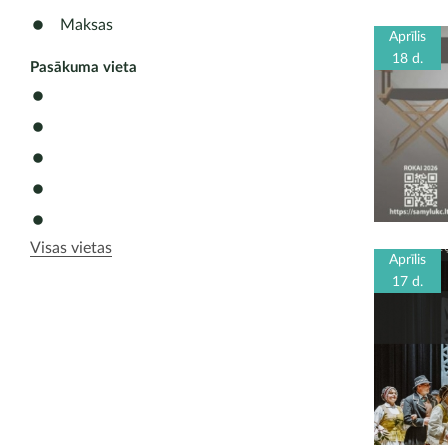
Maksas
Aprīlis
18 d.
Pasākuma vieta
Visas vietas
Aprīlis
17 d.