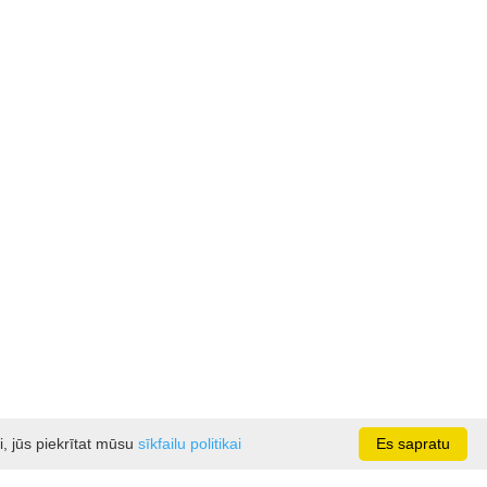
i, jūs piekrītat mūsu
sīkfailu politikai
Es sapratu