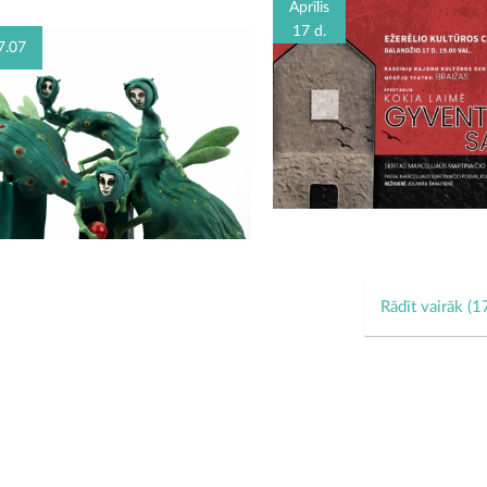
Aprīlis
17 d.
7.07
Rādīt vairāk (
1