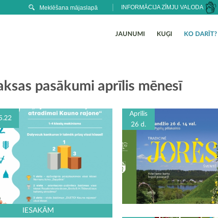
INFORMĀCIJA ZĪMJU VALODA
JAUNUMI
KUĢI
KO DARĪT?
ksas pasākumi aprīlis mēnesī
Aprīlis
5.22
26 d.
IESAKĀM