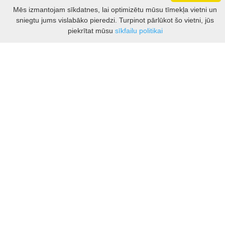
Darbo laikas: I - V 8.30 – 17 val.
Mēs izmantojam sīkdatnes, lai optimizētu mūsu tīmekļa vietni un
VI 10 - 15 val.
sniegtu jums vislabāko pieredzi. Turpinot pārlūkot šo vietni, jūs
VII - nedirbame
Filtrs
piekrītat mūsu
sīkfailu politikai
Kontakti
Kauņas rajona tūrisma un biznesa informācijas centrs
Pilies takas 1, Raudondvaris 54127, Kauno r.
Įm.k. 303012249
Par tūrisma jautājumiem:
Tel. +370 37 548118
Mob. +370 699 48833, +370 640 41855
El. p.
info@kaunorajonas.lt
Biznesa konsultācijas:
Tel. +370 672 65948
El. p.
inga@kaunorajonas.lt