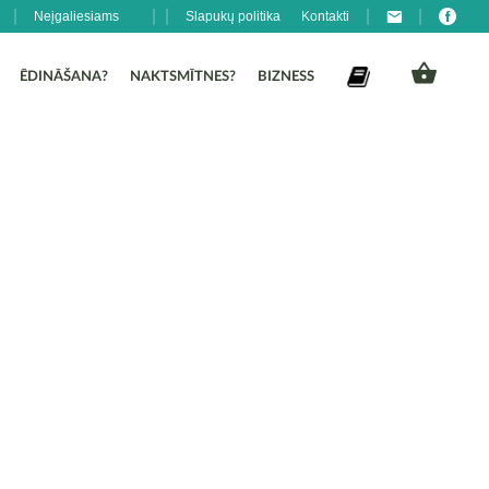
Neįgaliesiams
Slapukų politika
Kontakti
ĒDINĀŠANA?
NAKTSMĪTNES?
BIZNESS