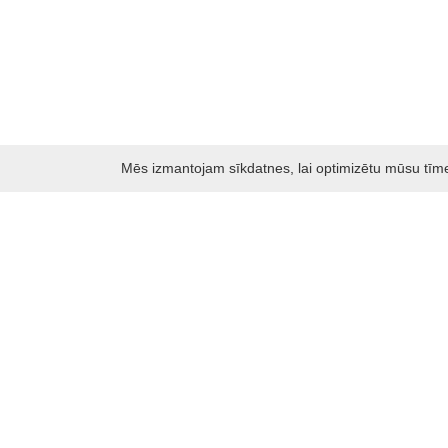
Mēs izmantojam sīkdatnes, lai optimizētu mūsu tīmekļ
Darbo laikas: I - V 8.30 – 17 val.
VI 10 - 15 val.
VII - nedirbame
Kontakti
Kauņas rajona tūrisma un biznesa informācijas centrs
Pilies takas 1, Raudondvaris 54127, Kauno r.
Įm.k. 303012249
Par tūrisma jautājumiem:
Tel. +370 37 548118