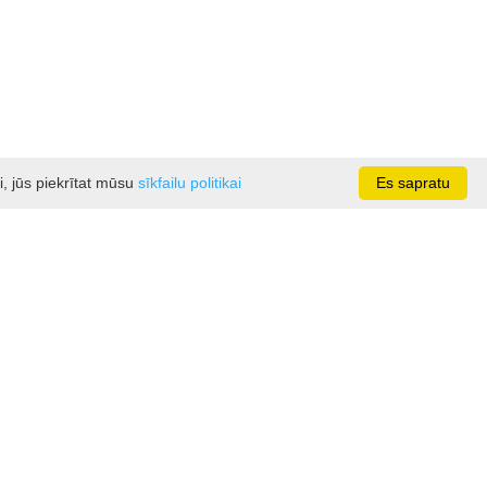
i, jūs piekrītat mūsu
sīkfailu politikai
Es sapratu