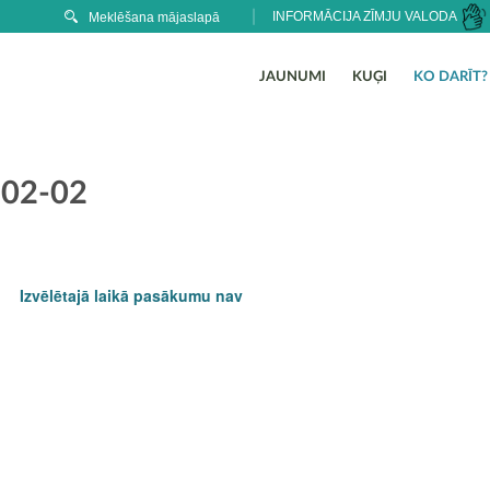
INFORMĀCIJA ZĪMJU VALODA
JAUNUMI
KUĢI
KO DARĪT?
-02-02
Izvēlētajā laikā pasākumu nav