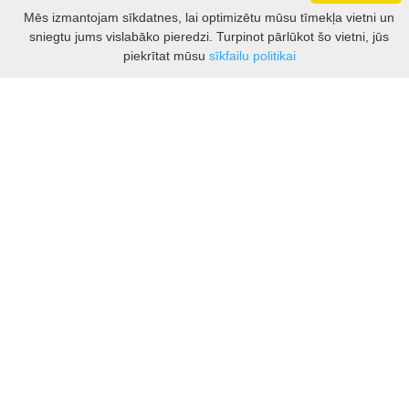
Darbo laikas: I - V 8.30 – 17 val.
Mēs izmantojam sīkdatnes, lai optimizētu mūsu tīmekļa vietni un
VI 10 - 15 val.
sniegtu jums vislabāko pieredzi. Turpinot pārlūkot šo vietni, jūs
VII - nedirbame
Filtrs
piekrītat mūsu
sīkfailu politikai
Kontakti
Kauņas rajona tūrisma un biznesa informācijas centrs
Pilies takas 1, Raudondvaris 54127, Kauno r.
Įm.k. 303012249
Par tūrisma jautājumiem:
Tel. +370 37 548118
Mob. +370 699 48833, +370 640 41855
El. p.
info@kaunorajonas.lt
Biznesa konsultācijas:
Tel. +370 672 65948
El. p.
inga@kaunorajonas.lt