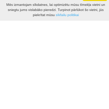
Darbo laikas: I - V 8.30 – 17 val.
Mēs izmantojam sīkdatnes, lai optimizētu mūsu tīmekļa vietni un
VI 10 - 15 val.
sniegtu jums vislabāko pieredzi. Turpinot pārlūkot šo vietni, jūs
VII - nedirbame
Filtrs
piekrītat mūsu
sīkfailu politikai
Kontakti
Kauņas rajona tūrisma un biznesa informācijas centrs
Pilies takas 1, Raudondvaris 54127, Kauno r.
Įm.k. 303012249
Par tūrisma jautājumiem:
Tel. +370 37 548118
Mob. +370 699 48833, +370 640 41855
El. p.
info@kaunorajonas.lt
Biznesa konsultācijas:
Tel. +370 672 65948
El. p.
inga@kaunorajonas.lt