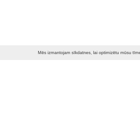
Mēs izmantojam sīkdatnes, lai optimizētu mūsu tīmekļ
Darbo laikas: I - V 8.30 – 17 val.
VI 10 - 15 val.
VII - nedirbame
Kontakti
Kauņas rajona tūrisma un biznesa informācijas centrs
Pilies takas 1, Raudondvaris 54127, Kauno r.
Įm.k. 303012249
Par tūrisma jautājumiem:
Tel. +370 37 548118