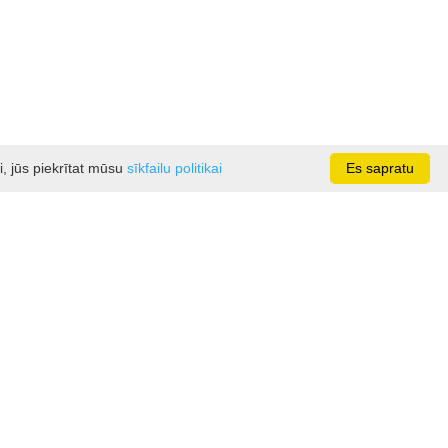
i, jūs piekrītat mūsu
sīkfailu politikai
Es sapratu