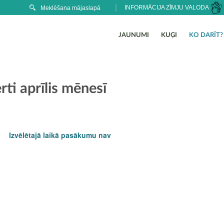
INFORMĀCIJA ZĪMJU VALODA
JAUNUMI
KUĢI
KO DARĪT?
ti aprīlis mēnesī
Izvēlētajā laikā pasākumu nav