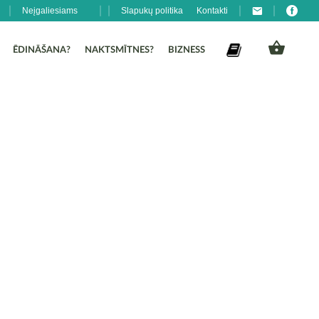
Neįgaliesiams
Slapukų politika
Kontakti
ĒDINĀŠANA?
NAKTSMĪTNES?
BIZNESS