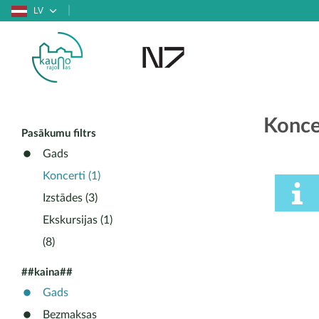
LV
Koncer
Pasākumu filtrs
Gads
Koncerti (1)
Izstādes (3)
Ekskursijas (1)
(8)
##kaina##
Gads
Bezmaksas