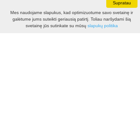
Supratau
Darbo laikas:
Mes naudojame slapukus, kad optimizuotume savo svetainę ir
I - V 8.30 - 17.00 val.
galėtume jums suteikti geriausią patirtį. Toliau naršydami šią
VI -VII 10.00 - 16.00 val.
Filtras
svetainę jūs sutinkate su mūsų
slapukų politika
Kontaktai
VšĮ Kauno rajono turizmo ir verslo informacijos centras
Pilies takas 1, Raudondvaris 54127, Kauno r.
Įm.k. 303012249
Turizmo klausimais:
Tel. +370 37 548118
Mob. +370 699 48833, +370 640 41855
El. p.
info@kaunorajonas.lt
Verslo klausimais:
Tel. +370 672 65948
El. p.
verslas@kaunorajonas.lt