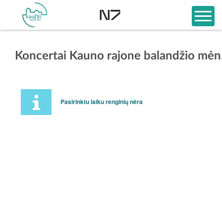
Koncertai Kauno rajone balandžio mėn
Pasirinktu laiku renginių nėra